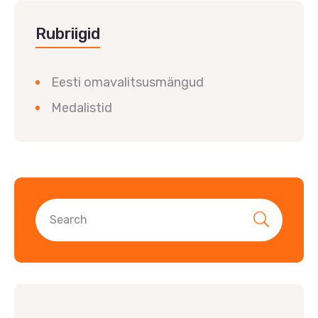
Rubriigid
Eesti omavalitsusmängud
Medalistid