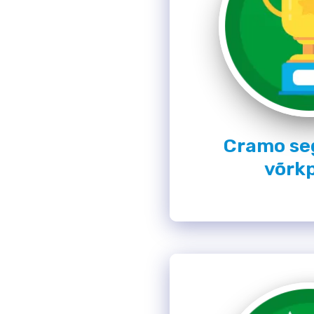
Cramo se
võrkp