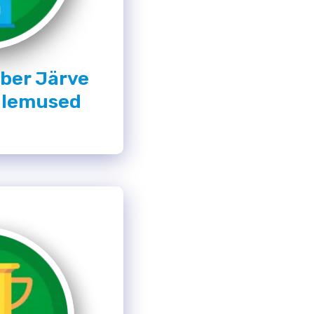
ber Järve
ulemused