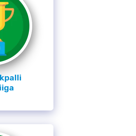
kpalli
iiga