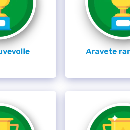
uvevolle
Aravete ra