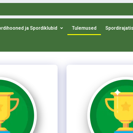
rdihooned ja Spordiklubid
Tulemused
Spordirajati