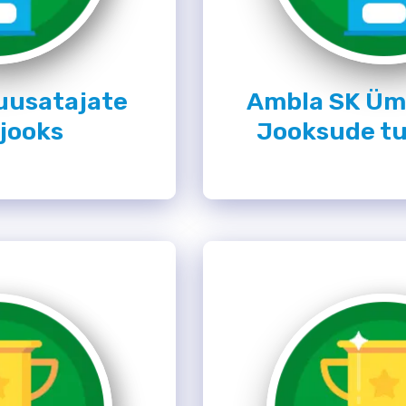
uusatajate
Ambla SK Üm
ajooks
Jooksude t