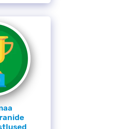
maa
ranide
stlused