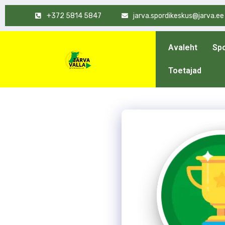
+372 5814 5847
jarva.spordikeskus@jarva.ee
Avaleht
Spo
Toetajad