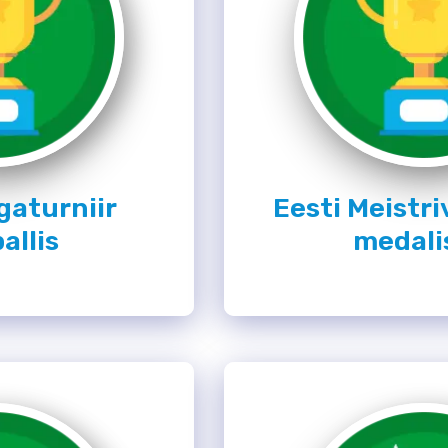
gaturniir
Eesti Meistri
allis
medali