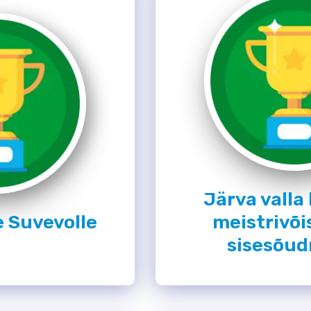
Järva valla
e Suvevolle
meistrivõi
sisesõud