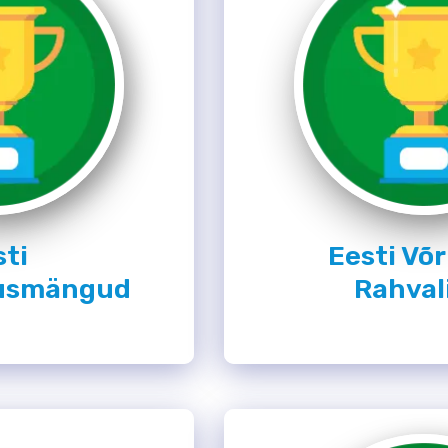
sti
Eesti Võr
susmängud
Rahval