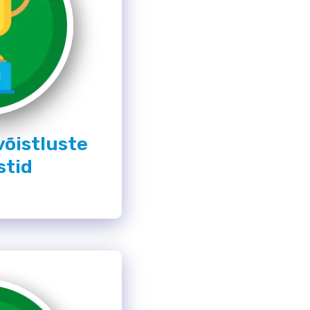
võistluste
stid