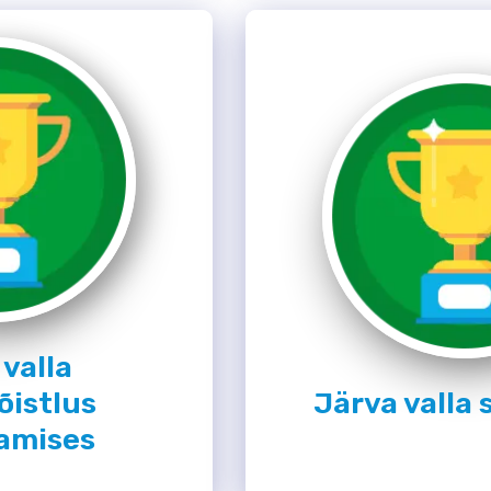
 valla
õistlus
Järva valla 
amises