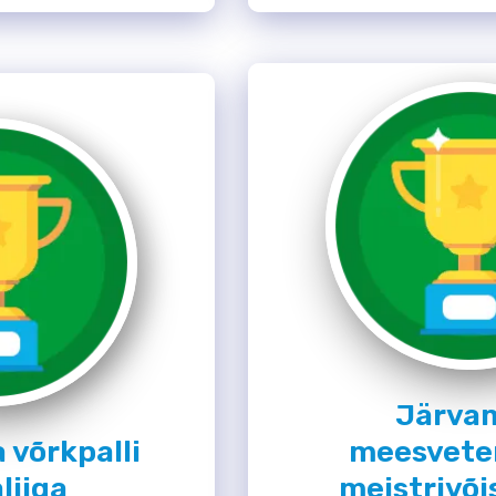
Järva
 võrkpalli
meesvete
liiga
meistrivõi