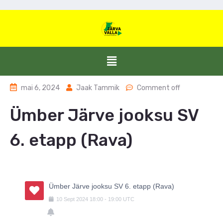
mai 6, 2024
Jaak Tammik
Comment off
Ümber Järve jooksu SV
6. etapp (Rava)
Ümber Järve jooksu SV 6. etapp (Rava)
10
Sept
2024
18:00
-
19:00
UTC