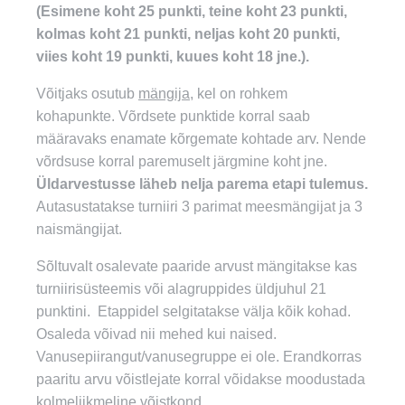
(Esimene koht 25 punkti, teine koht 23 punkti,
kolmas koht 21 punkti, neljas koht 20 punkti,
viies koht 19 punkti, kuues koht 18 jne.).
Võitjaks osutub
mängija,
kel on rohkem
kohapunkte. Võrdsete punktide korral saab
määravaks enamate kõrgemate kohtade arv. Nende
võrdsuse korral paremuselt järgmine koht jne.
Üldarvestusse läheb nelja parema etapi tulemus.
Autasustatakse turniiri 3 parimat meesmängijat ja 3
naismängijat.
Sõltuvalt osalevate paaride arvust mängitakse kas
turniirisüsteemis või alagruppides üldjuhul 21
punktini. Etappidel selgitatakse välja kõik kohad.
Osaleda võivad nii mehed kui naised.
Vanusepiirangut/vanusegruppe ei ole. Erandkorras
paaritu arvu võistlejate korral võidakse moodustada
kolmeliikmeline võistkond.