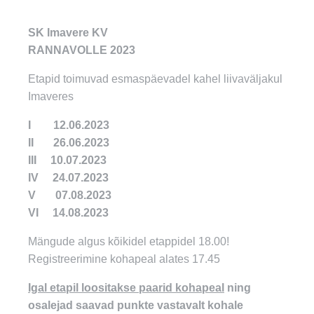
SK Imavere KV
RANNAVOLLE 2023
Etapid toimuvad esmaspäevadel kahel liivaväljakul
Imaveres
I 12.06.2023
II 26.06.2023
III 10.07.2023
IV 24.07.2023
V 07.08.2023
VI 14.08.2023
Mängude algus kõikidel etappidel 18.00!
Registreerimine kohapeal alates 17.45
Igal etapil loositakse paarid kohapeal
ning
osalejad saavad punkte vastavalt kohale