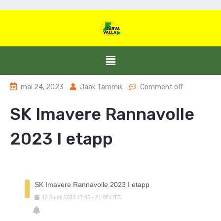
mai 24, 2023
Jaak Tammik
Comment off
SK Imavere Rannavolle
2023 I etapp
SK Imavere Rannavolle 2023 I etapp
12
Juuni
2023
17:45
-
21:00
UTC