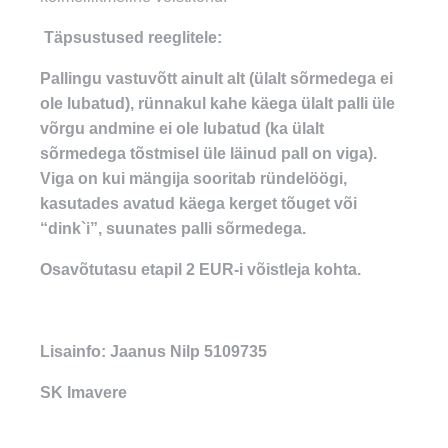
Täpsustused reeglitele:
Pallingu vastuvõtt ainult alt (ülalt sõrmedega ei
ole lubatud), rünnakul kahe käega ülalt palli üle
võrgu andmine ei ole lubatud (ka ülalt
sõrmedega tõstmisel üle läinud pall on viga).
Viga on kui m
ängija sooritab ründelöögi,
kasutades avatud käega kerget tõuget või
“dink`i”, suunates palli sõrmedega.
Osavõtutasu etapil 2 EUR-i võistleja kohta.
Lisainfo: Jaanus Nilp 5109735
SK Imavere