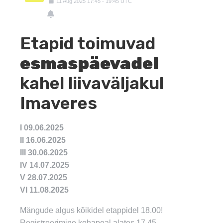
11
Aug
2025
17:45
-
19:45
UTC
Etapid toimuvad
esmaspäevadel
kahel liivaväljakul
Imaveres
I 09.06.2025
II 16.06.2025
III 30.06.2025
IV 14.07.2025
V 28.07.2025
VI 11.08.2025
Mängude algus kõikidel etappidel 18.00!
Registreerimine kohapeal alates 17.45