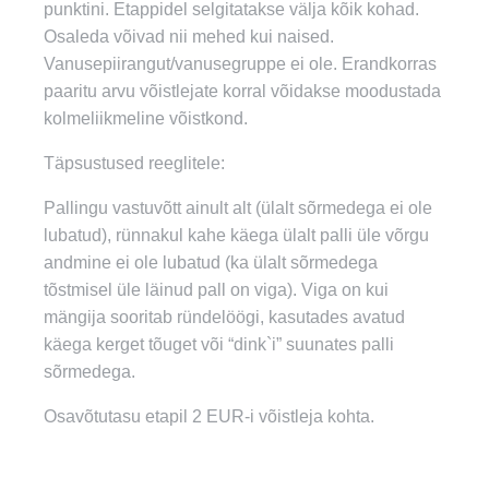
punktini. Etappidel selgitatakse välja kõik kohad.
Osaleda võivad nii mehed kui naised.
Vanusepiirangut/vanusegruppe ei ole. Erandkorras
paaritu arvu võistlejate korral võidakse moodustada
kolmeliikmeline võistkond.
Täpsustused reeglitele:
Pallingu vastuvõtt ainult alt (ülalt sõrmedega ei ole
lubatud), rünnakul kahe käega ülalt palli üle võrgu
andmine ei ole lubatud (ka ülalt sõrmedega
tõstmisel üle läinud pall on viga). Viga on kui
mängija sooritab ründelöögi, kasutades avatud
käega kerget tõuget või “dink`i” suunates palli
sõrmedega.
Osavõtutasu etapil 2 EUR-i võistleja kohta.