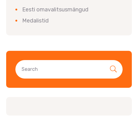
Eesti omavalitsusmängud
Medalistid