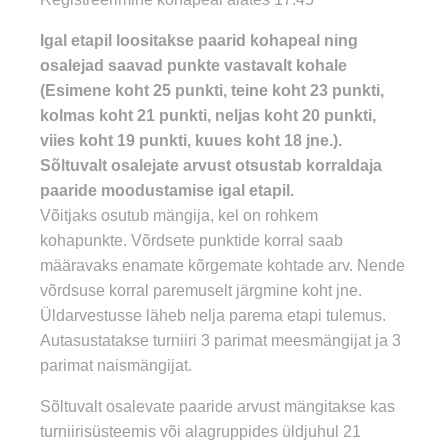
Igal etapil loositakse paarid kohapeal ning
osalejad saavad punkte vastavalt kohale
(Esimene koht 25 punkti, teine koht 23 punkti,
kolmas koht 21 punkti, neljas koht 20 punkti,
viies koht 19 punkti, kuues koht 18 jne.).
Sõltuvalt osalejate arvust otsustab korraldaja
paaride moodustamise igal etapil.
Võitjaks osutub mängija, kel on rohkem
kohapunkte. Võrdsete punktide korral saab
määravaks enamate kõrgemate kohtade arv. Nende
võrdsuse korral paremuselt järgmine koht jne.
Üldarvestusse läheb nelja parema etapi tulemus.
Autasustatakse turniiri 3 parimat meesmängijat ja 3
parimat naismängijat.
Sõltuvalt osalevate paaride arvust mängitakse kas
turniirisüsteemis või alagruppides üldjuhul 21