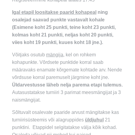
Igal etapil loositakse paarid kohapeal
ning
osalejad saavad punkte vastavalt kohale
(Esimene koht 25 punkti, teine koht 23 punkti,
kolmas koht 21 punkti, neljas koht 20 punkti,
viies koht 19 punkti, kuues koht 18 jne.).
Võitjaks osutub
mängija,
kel on rohkem
kohapunkte. Võrdsete punktide korral saab
määravaks enamate kõrgemate kohtade arv. Nende
võrdsuse korral paremuselt järgmine koht jne.
Üldarvestusse läheb nelja parema etapi tulemus.
Autasustatakse turniiri 3 parimat meesmängijat ja 3
naismängijat.
Sõltuvalt osalevate paaride arvust mängitakse kas
turniirisüsteemis või alagruppides
üldjuhul
21
punktini. Etappidel selgitatakse välja kõik kohad.
Osaleda võivad nii mehed kui naised.