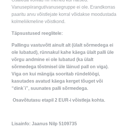
Vanusepiirangut/vanusegruppe ei ole. Erandkorras
paaritu arvu võistlejate korral võidakse moodustada
kolmeliikmeline võistkond.
Täpsustused reeglitele:
Pallingu vastuvõtt ainult alt (ülalt sõrmedega ei
ole lubatud), rünnakul kahe käega ülalt palli üle
võrgu andmine ei ole lubatud (ka ülalt
sõrmedega tõstmisel üle läinud pall on viga).
Viga on kui m
ängija sooritab ründelöögi,
kasutades avatud käega kerget tõuget või
“dink`i”, suunates palli sõrmedega.
Osavõtutasu etapil 2 EUR-i võistleja kohta.
Lisainfo: Jaanus Nilp 5109735