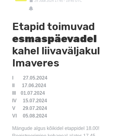
29
Juuli
2024
17:45
-
19:45
UTC
Etapid toimuvad
esmaspäevadel
kahel liivaväljakul
Imaveres
I 27.05.2024
II 17.06.2024
III 01.07.2024
IV 15.07.2024
V 29.07.2024
VI 05.08.2024
Mängude algus kõikidel etappidel 18.00!
Registreerimine kohapeal alates 17.45