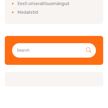
Eesti omavalitsusmängud
Medalistid