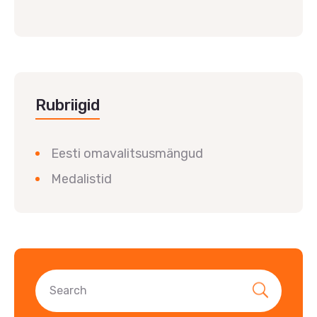
Rubriigid
Eesti omavalitsusmängud
Medalistid