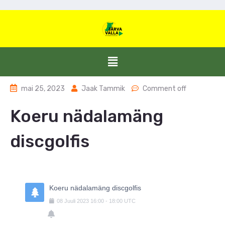
mai 25, 2023
Jaak Tammik
Comment off
Koeru nädalamäng
discgolfis
Koeru nädalamäng discgolfis
08
Juuli
2023
16:00
-
18:00
UTC