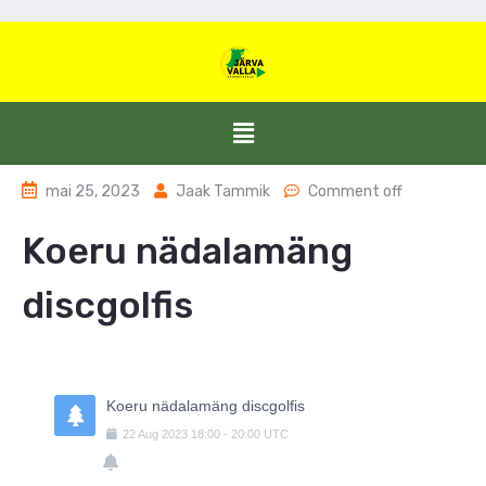
mai 25, 2023
Jaak Tammik
Comment off
Koeru nädalamäng
discgolfis
Koeru nädalamäng discgolfis
22
Aug
2023
18:00
-
20:00
UTC