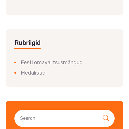
Rubriigid
Eesti omavalitsusmängud
Medalistid