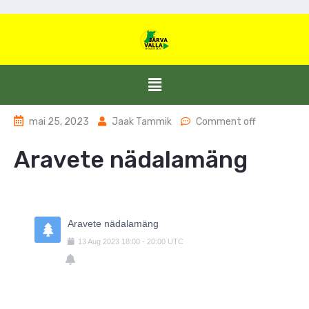
mai 25, 2023
Jaak Tammik
Comment off
Aravete nädalamäng
Aravete nädalamäng
13
Aug
2023
18:00
-
20:00
UTC