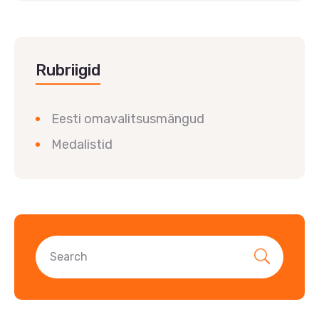
Rubriigid
Eesti omavalitsusmängud
Medalistid