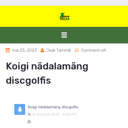
mai 25, 2023
Jaak Tammik
Comment off
Koigi nädalamäng
discgolfis
Koigi nädalamäng discgolfis
06
Juuli
2023
18:00
-
20:00
UTC