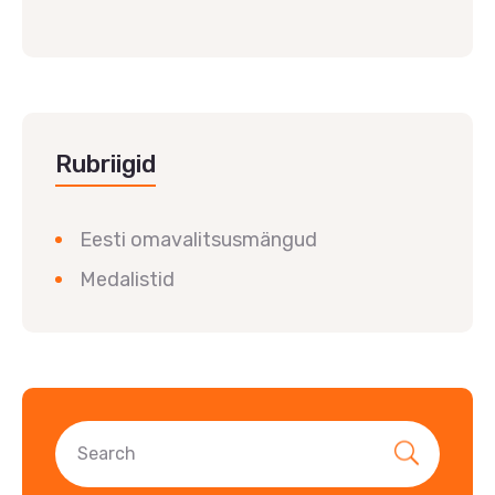
Rubriigid
Eesti omavalitsusmängud
Medalistid