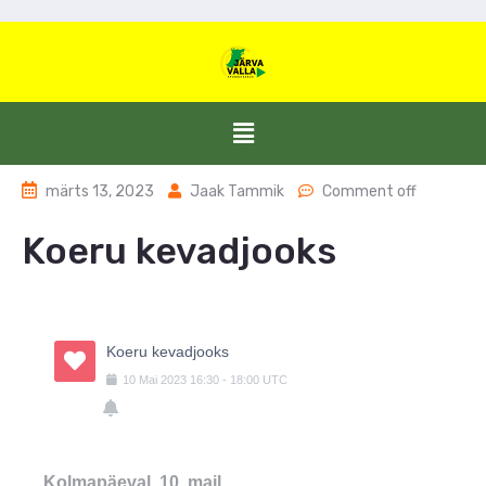
märts 13, 2023
Jaak Tammik
Comment off
Koeru kevadjooks
Koeru kevadjooks
10
Mai
2023
16:30
-
18:00
UTC
Kolmapäeval, 10. mail