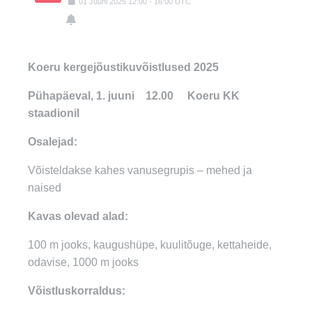
01
Juuni
2025
12:00
-
16:00
UTC
Koeru kergejõustikuvõistlused
2025
Pühapäeval, 1. juuni 12.00 Koeru KK
staadionil
Osalejad:
Võisteldakse kahes vanusegrupis – mehed ja
naised
Kavas olevad alad:
100 m jooks, kaugushüpe, kuulitõuge, kettaheide,
odavise, 1000 m jooks
Võistluskorraldus: