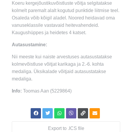
Koeru kergejõustikuvõistluste võitja selgitatakse
kolmelt paremalt alalt kogutud punktide liitmise teel.
Osaleda võib kõigil aladel. Noored heidavad oma
vanuseklassile vastavaid heitevahendeid.
Kaugushüppes ja heidetes 4 katset.
Autasustamine:
Nii meeste kui naiste arvestuses autasustatakse
kolmevõistluse võitjat karikaga ja 2.-6. kohta
medaliga. Üksikalade võitjaid autasustatakse
medaliga.
Info:
Toomas Aan (5229864)
Export to .ICS file