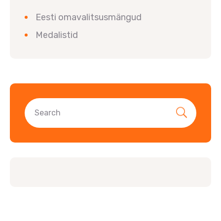
Eesti omavalitsusmängud
Medalistid