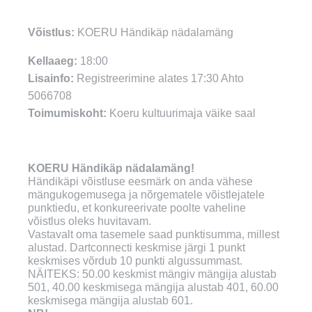
Võistlus:
KOERU Händikäp nädalamäng
Kellaaeg:
18:00
Lisainfo:
Registreerimine alates 17:30 Ahto
5066708
Toimumiskoht:
Koeru kultuurimaja väike saal
KOERU Händikäp nädalamäng!
Händikäpi võistluse eesmärk on anda vähese
mängukogemusega ja nõrgematele võistlejatele
punktiedu, et konkureerivate poolte vaheline
võistlus oleks huvitavam.
Vastavalt oma tasemele saad punktisumma, millest
alustad. Dartconnecti keskmise järgi 1 punkt
keskmises võrdub 10 punkti algussummast.
NÄITEKS: 50.00 keskmist mängiv mängija alustab
501, 40.00 keskmisega mängija alustab 401, 60.00
keskmisega mängija alustab 601.