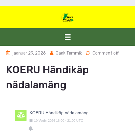
jaanuar 29, 2026
Jaak Tammik
Comment off
KOERU Händikäp
nädalamäng
KOERU Händikäp nädalamäng
10
Veebr
2026
18:00
-
21:00
UTC