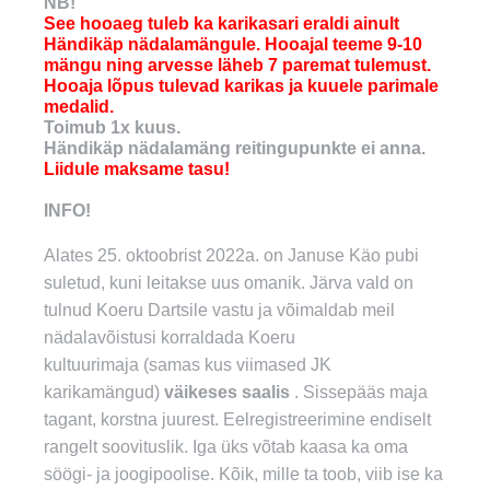
NB!
See hooaeg tuleb ka karikasari eraldi ainult
Händikäp nädalamängule. Hooajal teeme 9-10
mängu ning arvesse läheb 7 paremat tulemust.
Hooaja lõpus tulevad karikas ja kuuele parimale
medalid.
Toimub 1x kuus.
Händikäp nädalamäng reitingupunkte ei anna.
Liidule maksame tasu!
INFO!
Alates 25. oktoobrist 2022a. on Januse Käo pubi
suletud, kuni leitakse uus omanik. Järva vald on
tulnud Koeru Dartsile vastu ja võimaldab meil
nädalavõistusi korraldada Koeru
kultuurimaja (samas kus viimased JK
karikamängud)
väikeses saalis
. Sissepääs maja
tagant, korstna juurest. Eelregistreerimine endiselt
rangelt soovituslik. Iga üks võtab kaasa ka oma
söögi- ja joogipoolise. Kõik, mille ta toob, viib ise ka