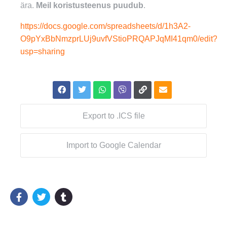
ära.
Meil koristusteenus puudub
.
https://docs.google.com/spreadsheets/d/1h3A2-
O9pYxBbNmzprLUj9uvfVStioPRQAPJqMI41qm0/edit?
usp=sharing
Export to .ICS file
Import to Google Calendar