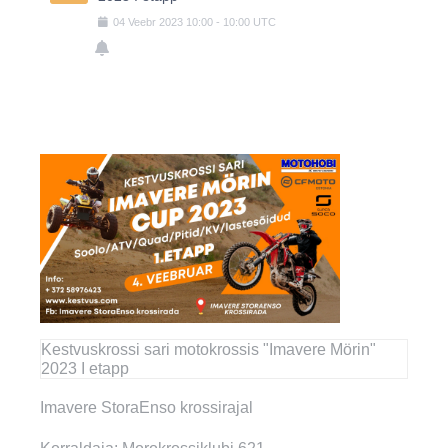
04
Veebr
2023
10:00
-
10:00
UTC
Kestvuskrossi sari motokrossis "Imavere Mörin"
2023 I etapp
Imavere StoraEnso krossirajal