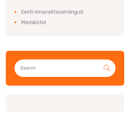
Eesti omavalitsusmängud
Medalistid