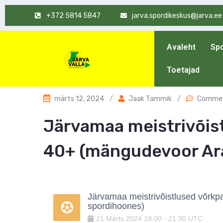
+372 5814 5847
jarva.spordikeskus@jarva.ee
Avaleht
Spo
Toetajad
märts 12, 2024
/
Jaak Tammik
/
Commen
Järvamaa meistrivõis
40+ (mängudevoor Ar
Järvamaa meistrivõistlused võrk
spordihoones)
21
Märts
2024
19:00
-
21:30
UTC