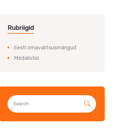
Rubriigid
Eesti omavalitsusmängud
Medalistid