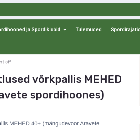
rdihooned ja Spordiklubid
Tulemused
Spordirajati
t off
tlused võrkpallis MEHED
avete spordihoones)
pallis MEHED 40+ (mängudevoor Aravete