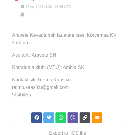
17
Apr
2022
11:00
-
23:55
UTC
Aravete Kevadturniir lauatennises, Kõrvemaa KV
4.etapp
Asukoht: Aravete SH
Korraldaja klubi (MTÜ): Ambla SK
Kontaktisik: Reimo Kaasiku
reimo.kaasiku@gmail.com
5040455
Export to .ICS file