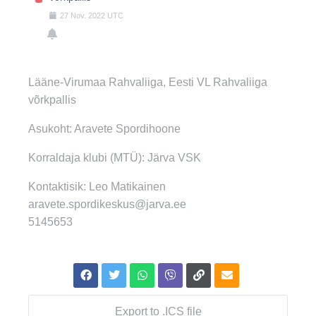
27
Nov.
2022
UTC
Lääne-Virumaa Rahvaliiga, Eesti VL Rahvaliiga
võrkpallis
Asukoht: Aravete Spordihoone
Korraldaja klubi (MTÜ): Järva VSK
Kontaktisik: Leo Matikainen
aravete.spordikeskus@jarva.ee
5145653
Export to .ICS file