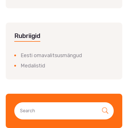
Rubriigid
Eesti omavalitsusmängud
Medalistid