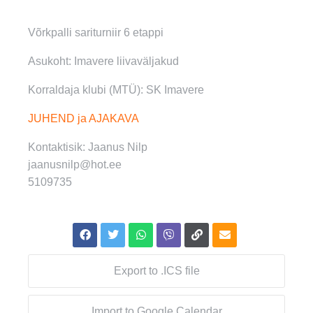
Võrkpalli sariturniir 6 etappi
Asukoht: Imavere liivaväljakud
Korraldaja klubi (MTÜ): SK Imavere
JUHEND ja AJAKAVA
Kontaktisik: Jaanus Nilp
jaanusnilp@hot.ee
5109735
Export to .ICS file
Import to Google Calendar