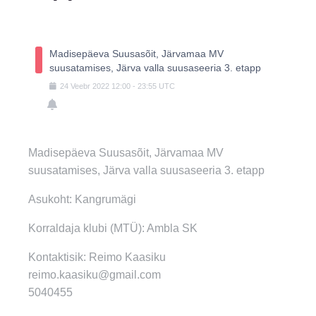
Madisepäeva Suusasõit, Järvamaa MV
suusatamises, Järva valla suusaseeria 3. etapp
24
Veebr
2022
12:00
-
23:55
UTC
Madisepäeva Suusasõit, Järvamaa MV
suusatamises, Järva valla suusaseeria 3. etapp
Asukoht: Kangrumägi
Korraldaja klubi (MTÜ): Ambla SK
Kontaktisik: Reimo Kaasiku
reimo.kaasiku@gmail.com
5040455