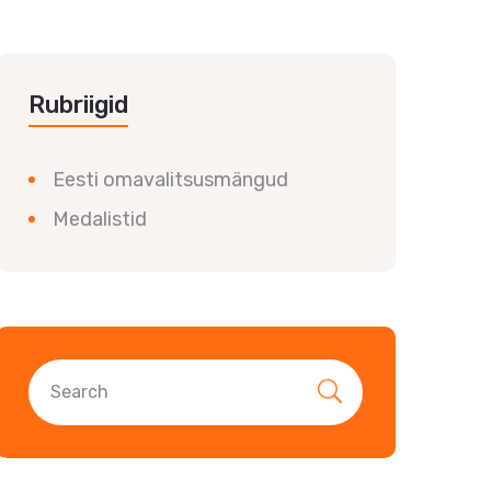
Rubriigid
Eesti omavalitsusmängud
Medalistid