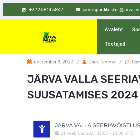
+372 5814 5847
jarva.spordikeskus@jarva.ee
Avaleht
Spo
Toetajad
detsember 8, 2023
/
Jaak Tammik
/
Com
JÄRVA VALLA SEERIA
SUUSATAMISES 2024 
JÄRVA VALLA SEERIAVÕISTLUS 
24
Veebruar
2024
11:00
-
14:00
UTC