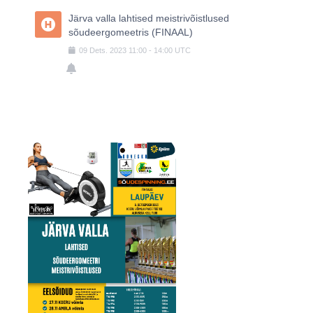
Järva valla lahtised meistrivõistlused
sõudeergomeetris (FINAAL)
09
Dets.
2023
11:00
-
14:00
UTC