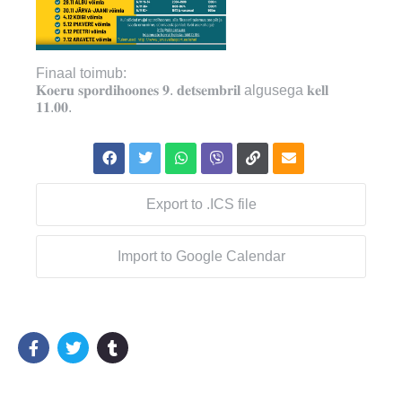
Finaal toimub:
𝐊𝐨𝐞𝐫𝐮 𝐬𝐩𝐨𝐫𝐝𝐢𝐡𝐨𝐨𝐧𝐞𝐬 𝟗. 𝐝𝐞𝐭𝐬𝐞𝐦𝐛𝐫𝐢𝐥 algusega 𝐤𝐞𝐥𝐥
𝟏𝟏.𝟎𝟎.
Export to .ICS file
Import to Google Calendar