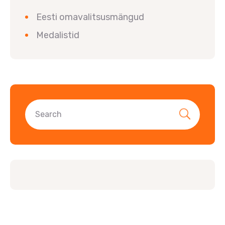
Eesti omavalitsusmängud
Medalistid