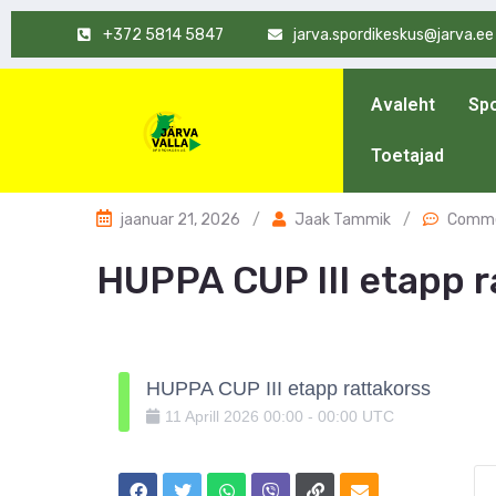
+372 5814 5847
jarva.spordikeskus@jarva.ee
Avaleht
Spo
Toetajad
jaanuar 21, 2026
/
Jaak Tammik
/
Comme
HUPPA CUP III etapp r
HUPPA CUP III etapp rattakorss
11
Aprill
2026
00:00
-
00:00
UTC