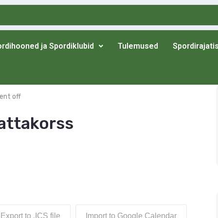
rdihooned ja Spordiklubid
Tulemused
Spordirajati
nt off
attakorss
Export to .ICS file
Import to Google Calendar