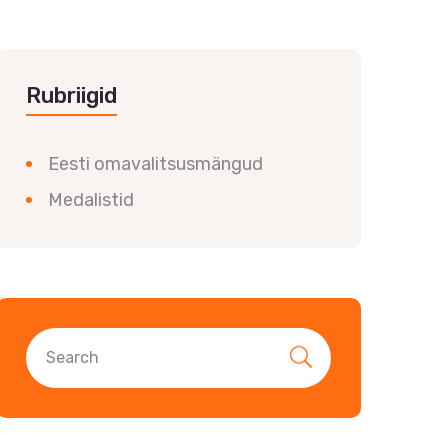
Rubriigid
Eesti omavalitsusmängud
Medalistid