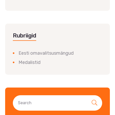
Rubriigid
Eesti omavalitsusmängud
Medalistid