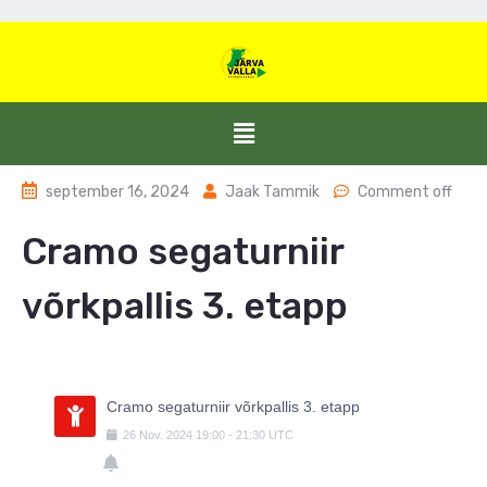
september 16, 2024
Jaak Tammik
Comment off
Cramo segaturniir
võrkpallis 3. etapp
Cramo segaturniir võrkpallis 3. etapp
26
Nov.
2024
19:00
-
21:30
UTC