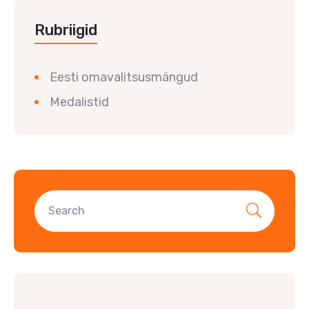
Rubriigid
Eesti omavalitsusmängud
Medalistid