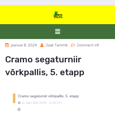
jaanuar 8, 2024
Jaak Tammik
Comment off
Cramo segaturniir
võrkpallis, 5. etapp
Cramo segaturniir võrkpallis, 5. etapp
11
Jaan
2024
19:00
-
21:30
UTC