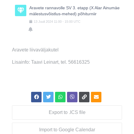
Aravete rannavolle SV 3. etapp (X Alar Ainumäe
mälestusvõistlus-mehed) põhiturniir
13
Juuli
2024
11:00
-
15:00
UTC
Aravete liivaväljakutel
Lisainfo: Taavi Leinart, tel. 56616325
Export to .ICS file
Import to Google Calendar