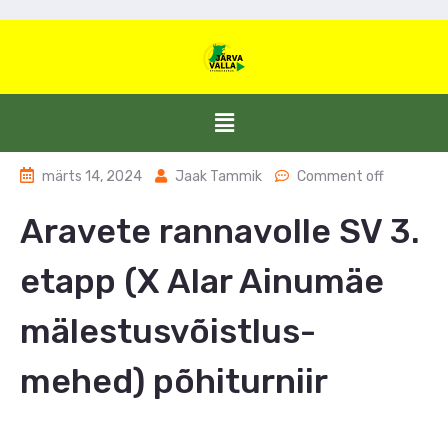
märts 14, 2024
Jaak Tammik
Comment off
Aravete rannavolle SV 3.
etapp (X Alar Ainumäe
mälestusvõistlus-
mehed) põhiturniir