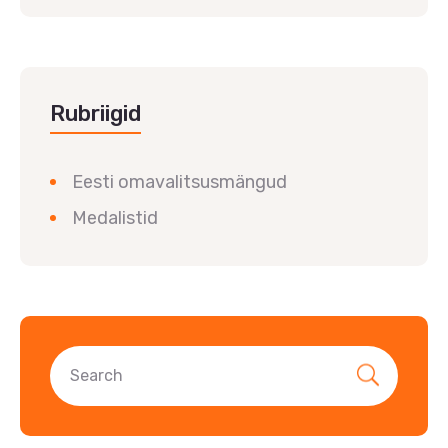
Rubriigid
Eesti omavalitsusmängud
Medalistid