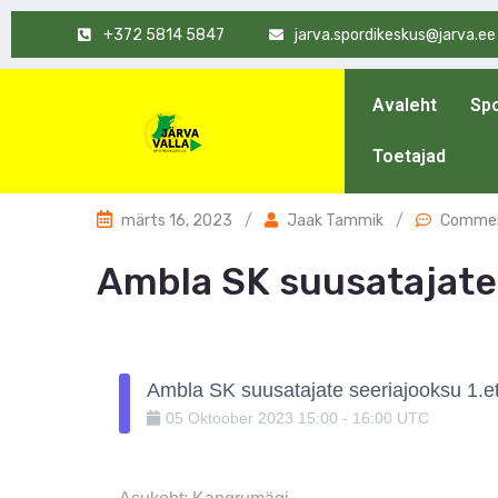
+372 5814 5847
jarva.spordikeskus@jarva.ee
Avaleht
Spo
Toetajad
märts 16, 2023
/
Jaak Tammik
/
Commen
Ambla SK suusatajate
Ambla SK suusatajate seeriajooksu 1.e
05
Oktoober
2023
15:00
-
16:00
UTC