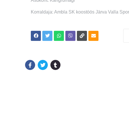
Asukoht: Kangrumägi
Korraldaja: Ambla SK koostöös Järva Valla Spo