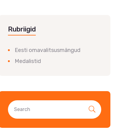
Rubriigid
Eesti omavalitsusmängud
Medalistid