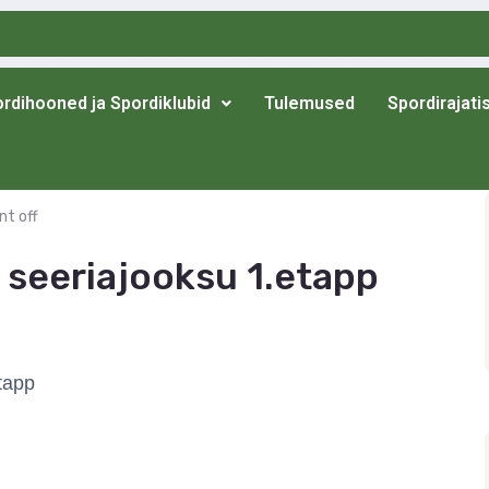
rdihooned ja Spordiklubid
Tulemused
Spordirajati
t off
 seeriajooksu 1.etapp
tapp