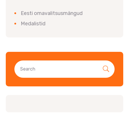
Eesti omavalitsusmängud
Medalistid