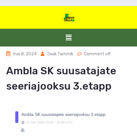
mai 8, 2024
Jaak Tammik
Comment off
Ambla SK suusatajate
seeriajooksu 3.etapp
Ambla SK suusatajate seeriajooksu 3.etapp
17
Okt
2024
15:00
-
16:00
UTC