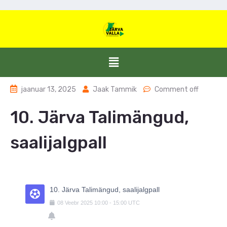
jaanuar 13, 2025
Jaak Tammik
Comment off
10. Järva Talimängud,
saalijalgpall
10. Järva Talimängud, saalijalgpall
08
Veebr
2025
10:00
-
15:00
UTC