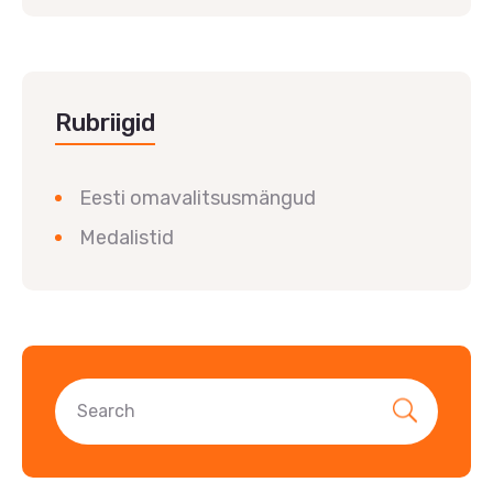
Rubriigid
Eesti omavalitsusmängud
Medalistid