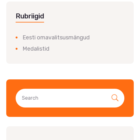
Rubriigid
Eesti omavalitsusmängud
Medalistid