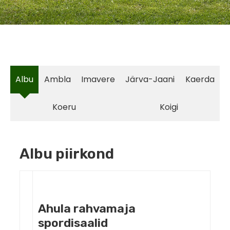
Albu
Ambla
Imavere
Järva-Jaani
Kaerda
Koeru
Koigi
Albu piirkond
Ahula rahvamaja
spordisaalid