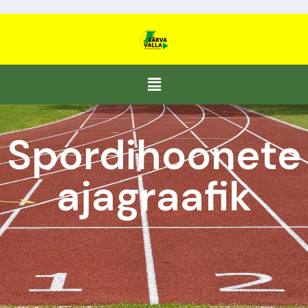
Spordihoonete
ajagraafik