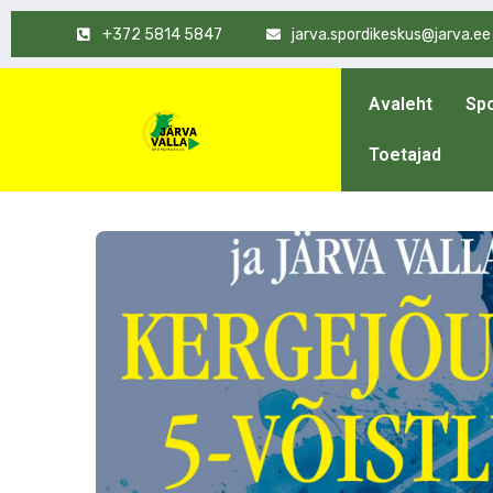
+372 5814 5847
jarva.spordikeskus@jarva.ee
Avaleht
Spo
Toetajad