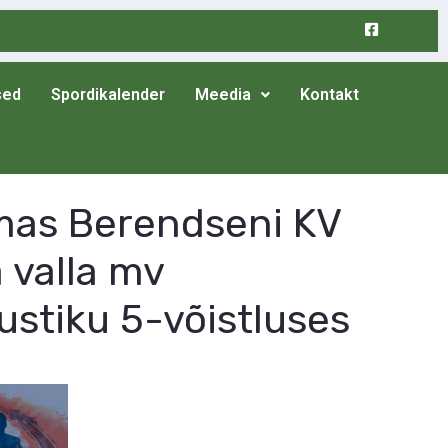
sed
Spordikalender
Meedia
Kontakt
mas Berendseni KV
a valla mv
ustiku 5-võistluses