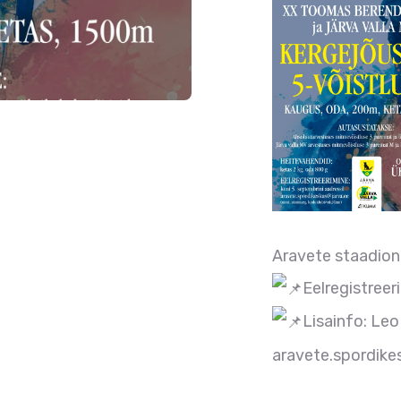
Aravete staadionil
Eelregistreer
Lisainfo: Le
aravete.spordike