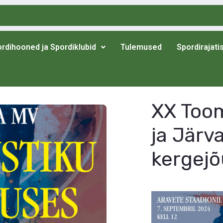
rdihooned ja Spordiklubid
Tulemused
Spordirajati
XX Too
ja Järv
kergejõ