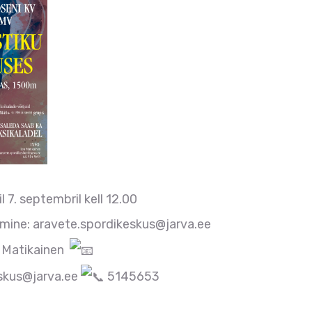
 7. septembril kell 12.00
imine: aravete.spordikeskus@jarva.ee
o Matikainen
skus@jarva.ee
5145653