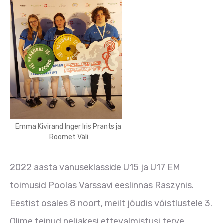
Emma Kivirand Inger Iris Prants ja
Roomet Väli
2022 aasta vanuseklasside U15 ja U17 EM
toimusid Poolas Varssavi eeslinnas Raszynis.
Eestist osales 8 noort, meilt jõudis võistlustele 3.
Olime teinud neljakesi ettevalmistusi terve