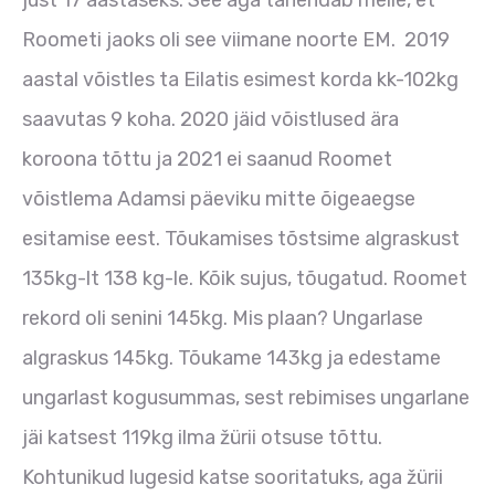
just 17 aastaseks. See aga tähendab meile, et
Roometi jaoks oli see viimane noorte EM. 2019
aastal võistles ta Eilatis esimest korda kk-102kg
saavutas 9 koha. 2020 jäid võistlused ära
koroona tõttu ja 2021 ei saanud Roomet
võistlema Adamsi päeviku mitte õigeaegse
esitamise eest. Tõukamises tõstsime algraskust
135kg-lt 138 kg-le. Kõik sujus, tõugatud. Roomet
rekord oli senini 145kg. Mis plaan? Ungarlase
algraskus 145kg. Tõukame 143kg ja edestame
ungarlast kogusummas, sest rebimises ungarlane
jäi katsest 119kg ilma žürii otsuse tõttu.
Kohtunikud lugesid katse sooritatuks, aga žürii