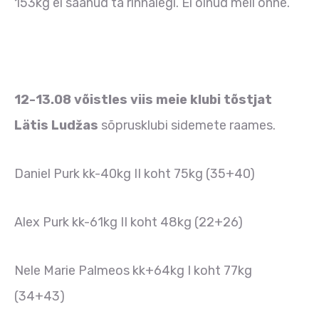
153kg ei saanud ta rinnalegi. Ei olnud meil õnne.
12-13.08 võistles viis meie klubi tõstjat
Lätis Ludžas
sõprusklubi sidemete raames.
Daniel Purk kk-40kg II koht 75kg (35+40)
Alex Purk kk-61kg II koht 48kg (22+26)
Nele Marie Palmeos kk+64kg I koht 77kg
(34+43)