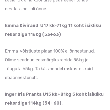
kaela. Ukraina koondise peatreener tänas
eestlasi, neil oli õnne.
Emma Kivirand U17 kk-71kg 11 koht isikliku
rekordiga 116kg (53+63)
Emma võistluste plaan 100% ei õnnestunud.
Olime seadnud eesmärgiks rebida 55kg ja
tõugata 65kg. Ta käis nendel raskustel, kuid
ebaõnnestunult.
Inger Iris Prants U15 kk+81kg 5 koht isikliku
rekordiga 114kg (54+60).