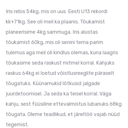
Iris rebis 54kg, mis on uus Eesti U13 rekordi
kk+71kg. See oli meil ka plaanis. Tõukamist
planeerisime 4kg sammuga. Iris alustas
tõukamist 60kg, mis oli senini tema parim
tulemus aga meil oli kindlus olemas, kuna laagris
tõukasime seda raskust mitmel korral. Kahjuks
raskus 64kg ei loetud võistlusreeglite päraselt
tõugatuks. Küünarnukid lõtkusid jalgade
juurdetoomisel. Ja seda ka teisel korral. Väga
kahju, sest füüsiline ettevalmistus lubanuks 68kg
tõugata. Oleme teadlikud, et järeltöö vajab nüüd
tegemist.