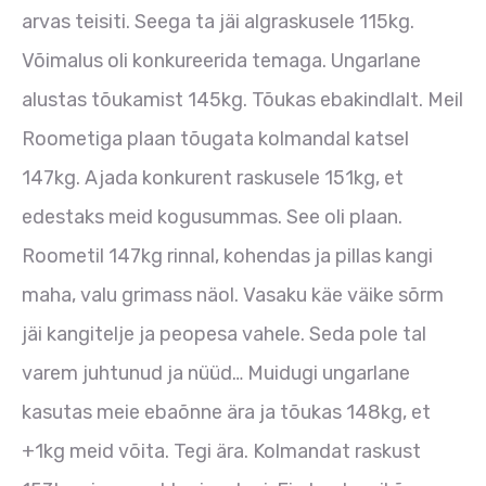
arvas teisiti. Seega ta jäi algraskusele 115kg.
Võimalus oli konkureerida temaga. Ungarlane
alustas tõukamist 145kg. Tõukas ebakindlalt. Meil
Roometiga plaan tõugata kolmandal katsel
147kg. Ajada konkurent raskusele 151kg, et
edestaks meid kogusummas. See oli plaan.
Roometil 147kg rinnal, kohendas ja pillas kangi
maha, valu grimass näol. Vasaku käe väike sõrm
jäi kangitelje ja peopesa vahele. Seda pole tal
varem juhtunud ja nüüd… Muidugi ungarlane
kasutas meie ebaõnne ära ja tõukas 148kg, et
+1kg meid võita. Tegi ära. Kolmandat raskust