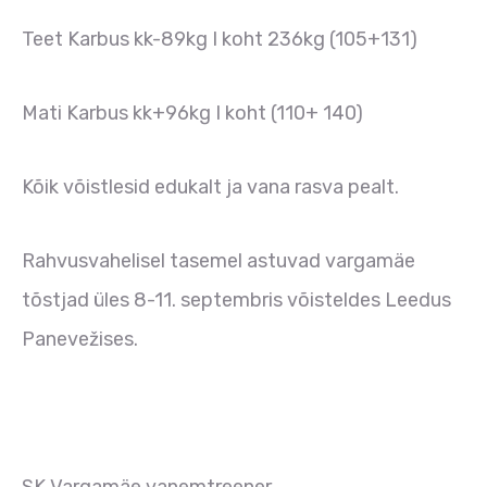
Teet Karbus kk-89kg I koht 236kg (105+131)
Mati Karbus kk+96kg I koht (110+ 140)
Kõik võistlesid edukalt ja vana rasva pealt.
Rahvusvahelisel tasemel astuvad vargamäe
tõstjad üles 8-11. septembris võisteldes Leedus
Panevežises.