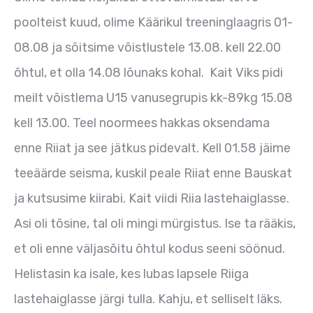
poolteist kuud, olime Käärikul treeninglaagris 01-
08.08 ja sõitsime võistlustele 13.08. kell 22.00
õhtul, et olla 14.08 lõunaks kohal. Kait Viks pidi
meilt võistlema U15 vanusegrupis kk-89kg 15.08
kell 13.00. Teel noormees hakkas oksendama
enne Riiat ja see jätkus pidevalt. Kell 01.58 jäime
teeäärde seisma, kuskil peale Riiat enne Bauskat
ja kutsusime kiirabi. Kait viidi Riia lastehaiglasse.
Asi oli tõsine, tal oli mingi mürgistus. Ise ta rääkis,
et oli enne väljasõitu õhtul kodus seeni söönud.
Helistasin ka isale, kes lubas lapsele Riiga
lastehaiglasse järgi tulla. Kahju, et selliselt läks.