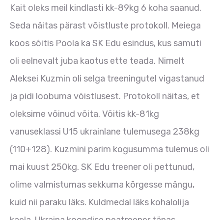
Kait oleks meil kindlasti kk-89kg 6 koha saanud.
Seda näitas pärast võistluste protokoll. Meiega
koos sõitis Poola ka SK Edu esindus, kus samuti
oli eelnevalt juba kaotus ette teada. Nimelt
Aleksei Kuzmin oli selga treeningutel vigastanud
ja pidi loobuma võistlusest. Protokoll näitas, et
oleksime võinud võita. Võitis kk-81kg
vanuseklassi U15 ukrainlane tulemusega 238kg
(110+128). Kuzmini parim kogusumma tulemus oli
mai kuust 250kg. SK Edu treener oli pettunud,
olime valmistumas sekkuma kõrgesse mängu,
kuid nii paraku läks. Kuldmedal läks kohalolija