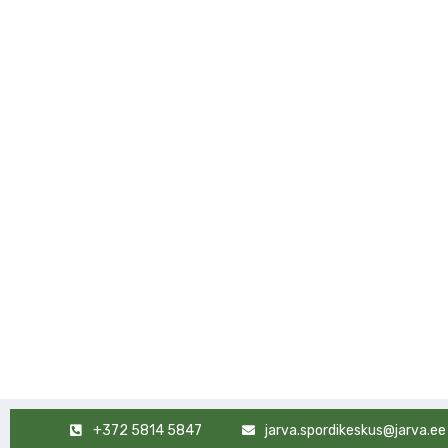
+372 5814 5847
jarva.spordikeskus@jarva.ee