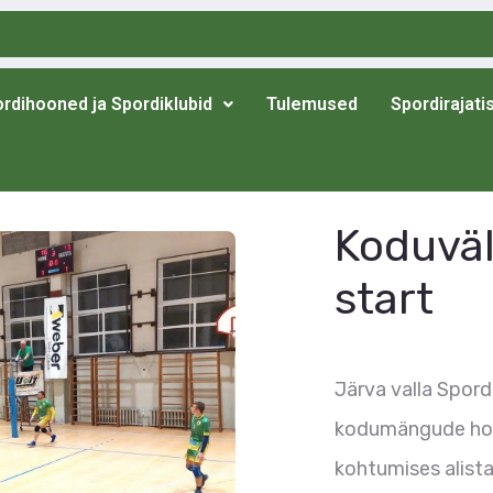
rdihooned ja Spordiklubid
Tulemused
Spordirajati
Koduväl
start
Järva valla Spor
kodumängude hooa
kohtumises alista