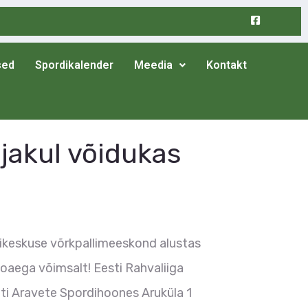
sed
Spordikalender
Meedia
Kontakt
jakul võidukas
dikeskuse võrkpallimeeskond alustas
ega võimsalt! Eesti Rahvaliiga
ti Aravete Spordihoones Aruküla 1