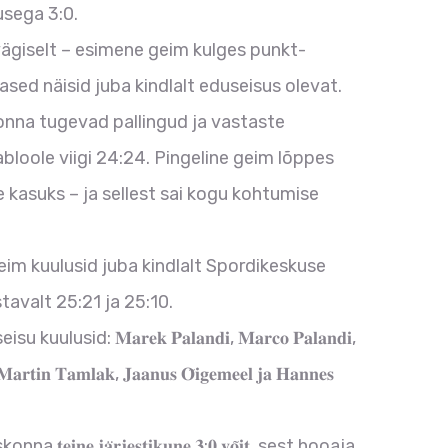
sega 3:0.
ägiselt – esimene geim kulges punkt-
ased näisid juba kindlalt eduseisus olevat.
nna tugevad pallingud ja vastaste
bloole viigi 24:24. Pingeline geim lõppes
 kasuks – ja sellest sai kogu kohtumise
eim kuulusid juba kindlalt Spordikeskuse
avalt 25:21 ja 25:10.
lusid: 𝐌𝐚𝐫𝐞𝐤 𝐏𝐚𝐥𝐚𝐧𝐝𝐢, 𝐌𝐚𝐫𝐜𝐨 𝐏𝐚𝐥𝐚𝐧𝐝𝐢,
, 𝐌𝐚𝐫𝐭𝐢𝐧 𝐓𝐚𝐦𝐥𝐚𝐤, 𝐉𝐚𝐚𝐧𝐮𝐬 𝐎̃𝐢𝐠𝐞𝐦𝐞𝐞𝐥 𝐣𝐚 𝐇𝐚𝐧𝐧𝐞𝐬
𝐞𝐢𝐧𝐞 𝐣𝐚̈𝐫𝐣𝐞𝐬𝐭𝐢𝐤𝐮𝐧𝐞 𝟑:𝟎 𝐯𝐨̃𝐢𝐭, sest hooaja