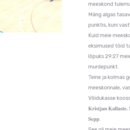
meeskond tulemu
Mäng algas tasav
punktis, kuni vast
Kuid meie meesko
eksimused tõid ta
lõpuks 29:27 meie
murdepunkt.
Teine ja kolmas g
meeskonnale, vast
Võidukasse koosseisu kuu
𝐊𝐫𝐢𝐬𝐭𝐣𝐚𝐧 𝐊𝐚𝐥𝐥𝐚𝐬𝐭𝐞
𝐒𝐞𝐩𝐩.
See oli meie meeskonna 𝐭