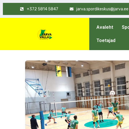
+372 5814 5847
jarva.spordikeskus@jarva.ee
Avaleht
Spo
Toetajad