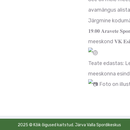
avamängus alista
Järgmine kodumäng toimub 
𝟏𝟗.𝟎𝟎 𝐀𝐫𝐚𝐯𝐞𝐭𝐞 
meeskond 𝐕𝐊 𝐄𝐬𝐢
Teate edastas: L
meeskonna esind
Foto on illus
2025 © Kõik õigused kaitstud. Järva Valla Spordikeskus