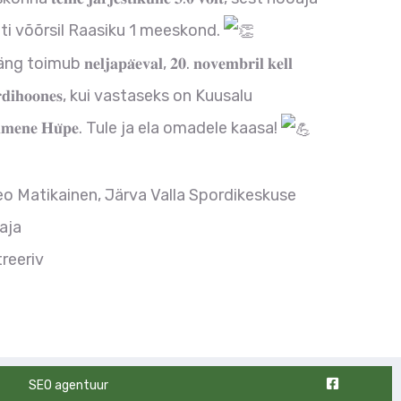
ti võõrsil Raasiku 1 meeskond.
𝐧𝐞𝐥𝐣𝐚𝐩𝐚̈𝐞𝐯𝐚𝐥, 𝟐𝟎. 𝐧𝐨𝐯𝐞𝐦𝐛𝐫𝐢𝐥 𝐤𝐞𝐥𝐥
𝐒𝐩𝐨𝐫𝐝𝐢𝐡𝐨𝐨𝐧𝐞𝐬, kui vastaseks on Kuusalu
𝐦𝐞𝐧𝐞 𝐇𝐮̈𝐩𝐞. Tule ja ela omadele kaasa!
eo Matikainen, Järva Valla Spordikeskuse
aja
treeriv
SEO agentuur