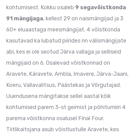
kohtumisest. Kokku osaleb
9 segavõistkonda
91 mängijaga
, kellest 29 on naismängijad ja 3
60+ eluaastaga meesmängijat. 4 võistkonda
kasutavad ka lubatud piirides nn välismängijate
abi, kes ei ole seotud Järva vallaga ja selliseid
mängijaid on 6. Osalevad võistkonnad on
Aravete, Käravete, Ambla, Imavere, Järva-Jaani,
Koeru, Vallavalitsus, Päästekas ja Võrgutajad.
Uuendusena mängitakse sellel aastal kõik
kohtumised parem 3-st geimist ja põhiturniiri 4
parema võistkonna osalusel Final Four.
Tiitlikaitsjana asub võistlustulle Aravete, kes