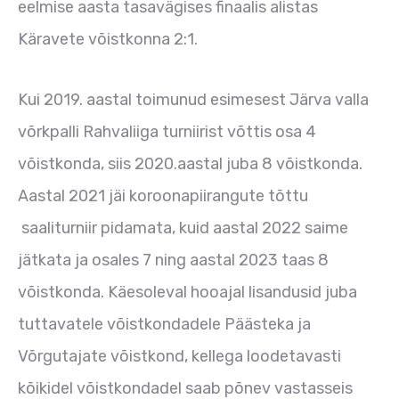
eelmise aasta tasavägises finaalis alistas
Käravete võistkonna 2:1.
Kui 2019. aastal toimunud esimesest Järva valla
võrkpalli Rahvaliiga turniirist võttis osa 4
võistkonda, siis 2020.aastal juba 8 võistkonda.
Aastal 2021 jäi koroonapiirangute tõttu
saaliturniir pidamata, kuid aastal 2022 saime
jätkata ja osales 7 ning aastal 2023 taas 8
võistkonda. Käesoleval hooajal lisandusid juba
tuttavatele võistkondadele Päästeka ja
Võrgutajate võistkond, kellega loodetavasti
kõikidel võistkondadel saab põnev vastasseis