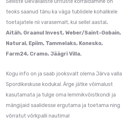
Selliste ülevallaliste ürituste korraldamine on
teoks saanud tänu ka väga tublidele kohalikele
toetajatele nii varasemalt, kui sellel aastal
.
Aitäh, Graanul Invest, Weber/Saint-Gobain,
Natural, Epiim, Tammelaks, Konesko,
Farm24, Cramo, Jäägri Villa.
Kogu info on ja saab jooksvalt olema Järva valla
Spordikeskuse kodukal. Ärge jätke võimalust
kasutamata ja tulge oma lemmikvõistkondi ja
mängijaid saalidesse ergutama ja toetama ning
võrratut võrkpalli nautima!