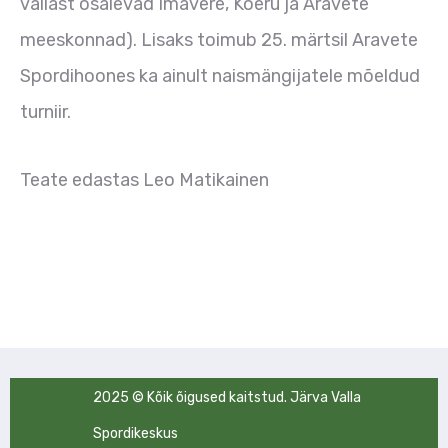
vallast osalevad Imavere, Koeru ja Aravete
meeskonnad). Lisaks toimub 25. märtsil Aravete
Spordihoones ka ainult naismängijatele mõeldud
turniir.
Teate edastas Leo Matikainen
2025 © Kõik õigused kaitstud. Järva Valla
Spordikeskus