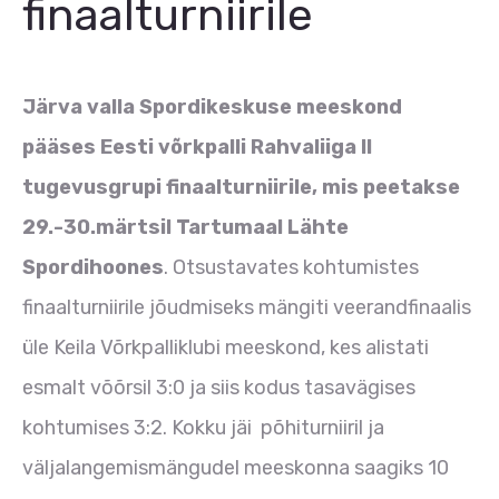
finaalturniirile
Järva valla Spordikeskuse meeskond
pääses Eesti võrkpalli Rahvaliiga II
tugevusgrupi finaalturniirile, mis peetakse
29.-30.märtsil Tartumaal Lähte
Spordihoones
. Otsustavates kohtumistes
finaalturniirile jõudmiseks mängiti veerandfinaalis
üle Keila Võrkpalliklubi meeskond, kes alistati
esmalt võõrsil 3:0 ja siis kodus tasavägises
kohtumises 3:2. Kokku jäi põhiturniiril ja
väljalangemismängudel meeskonna saagiks 10