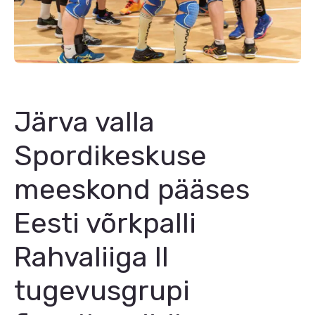
Järva valla
Spordikeskuse
meeskond pääses
Eesti võrkpalli
Rahvaliiga II
tugevusgrupi