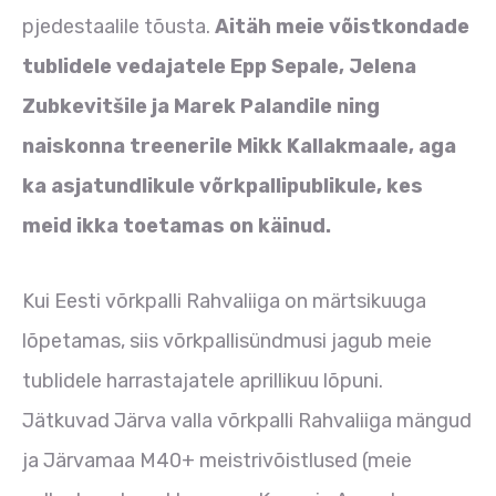
pjedestaalile tõusta.
Aitäh meie võistkondade
tublidele vedajatele Epp Sepale, Jelena
Zubkevitšile ja Marek Palandile ning
naiskonna treenerile Mikk Kallakmaale, aga
ka asjatundlikule võrkpallipublikule, kes
meid ikka toetamas on käinud.
Kui Eesti võrkpalli Rahvaliiga on märtsikuuga
lõpetamas, siis võrkpallisündmusi jagub meie
tublidele harrastajatele aprillikuu lõpuni.
Jätkuvad Järva valla võrkpalli Rahvaliiga mängud
ja Järvamaa M40+ meistrivõistlused (meie