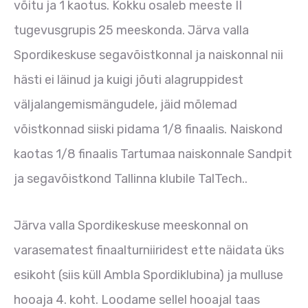
võitu ja 1 kaotus. Kokku osaleb meeste II
tugevusgrupis 25 meeskonda. Järva valla
Spordikeskuse segavõistkonnal ja naiskonnal nii
hästi ei läinud ja kuigi jõuti alagruppidest
väljalangemismängudele, jäid mõlemad
võistkonnad siiski pidama 1/8 finaalis. Naiskond
kaotas 1/8 finaalis Tartumaa naiskonnale Sandpit
ja segavõistkond Tallinna klubile TalTech..
Järva valla Spordikeskuse meeskonnal on
varasematest finaalturniiridest ette näidata üks
esikoht (siis küll Ambla Spordiklubina) ja mulluse
hooaja 4. koht. Loodame sellel hooajal taas