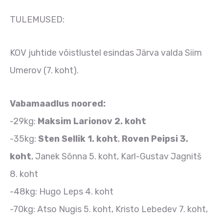
TULEMUSED:
KOV juhtide võistlustel esindas Järva valda Siim
Umerov (7. koht).
Vabamaadlus noored:
-29kg:
Maksim Larionov 2. koht
-35kg:
Sten Sellik 1. koht
,
Roven Peipsi 3.
koht
, Janek Sõnna 5. koht, Karl-Gustav Jagnitš
8. koht
-48kg: Hugo Leps 4. koht
-70kg: Atso Nugis 5. koht, Kristo Lebedev 7. koht,