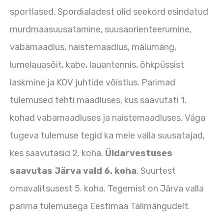
sportlased. Spordialadest olid seekord esindatud
murdmaasuusatamine, suusaorienteerumine,
vabamaadlus, naistemaadlus, mälumäng,
lumelauasõit, kabe, lauantennis, õhkpüssist
laskmine ja KOV juhtide võistlus. Parimad
tulemused tehti maadluses, kus saavutati 1.
kohad vabamaadluses ja naistemaadluses. Väga
tugeva tulemuse tegid ka meie valla suusatajad,
kes saavutasid 2. koha.
Üldarvestuses
saavutas Järva vald 6. koha
. Suurtest
omavalitsusest 5. koha. Tegemist on Järva valla
parima tulemusega Eestimaa Talimängudelt.