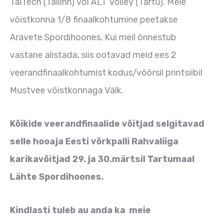
TalTech (Tallinn) või ALT Volley (Tartu). Meie
võistkonna 1/8 finaalkohtumine peetakse
Aravete Spordihoones. Kui meil õnnestub
vastane alistada, siis ootavad meid ees 2
veerandfinaalkohtumist kodus/võõrsil printsiibil
Mustvee võistkonnaga Välk.
Kõikide veerandfinaalide võitjad selgitavad
selle hooaja Eesti võrkpalli Rahvaliiga
karikavõitjad 29. ja 30.märtsil Tartumaal
Lähte Spordihoones.
Kindlasti tuleb au anda ka meie