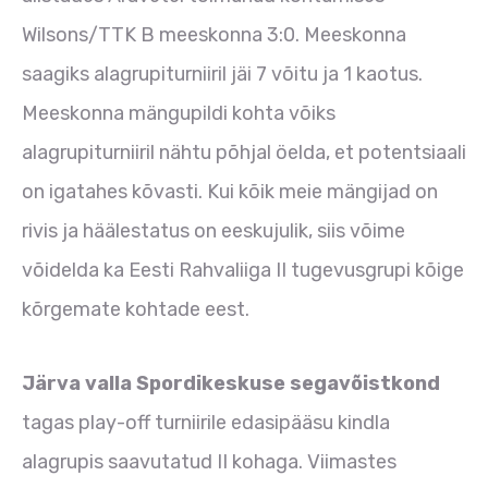
Wilsons/TTK B meeskonna 3:0. Meeskonna
saagiks alagrupiturniiril jäi 7 võitu ja 1 kaotus.
Meeskonna mängupildi kohta võiks
alagrupiturniiril nähtu põhjal öelda, et potentsiaali
on igatahes kõvasti. Kui kõik meie mängijad on
rivis ja häälestatus on eeskujulik, siis võime
võidelda ka Eesti Rahvaliiga II tugevusgrupi kõige
kõrgemate kohtade eest.
Järva valla Spordikeskuse segavõistkond
tagas play-off turniirile edasipääsu kindla
alagrupis saavutatud II kohaga. Viimastes