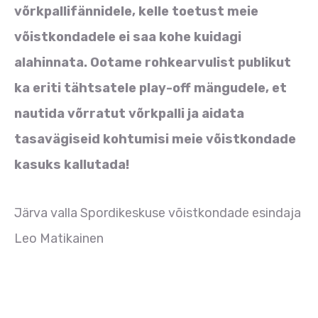
võrkpallifännidele, kelle toetust meie
võistkondadele ei saa kohe kuidagi
alahinnata. Ootame rohkearvulist publikut
ka eriti tähtsatele play-off mängudele, et
nautida võrratut võrkpalli ja aidata
tasavägiseid kohtumisi meie võistkondade
kasuks kallutada!
Järva valla Spordikeskuse võistkondade esindaja
Leo Matikainen