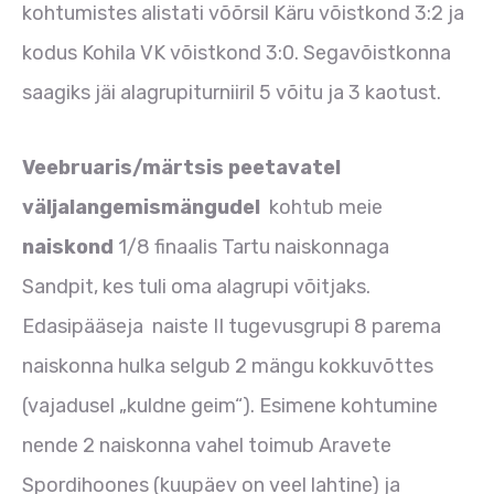
kohtumistes alistati võõrsil Käru võistkond 3:2 ja
kodus Kohila VK võistkond 3:0. Segavõistkonna
saagiks jäi alagrupiturniiril 5 võitu ja 3 kaotust.
Veebruaris/märtsis peetavatel
väljalangemismängudel
kohtub meie
naiskond
1/8 finaalis Tartu naiskonnaga
Sandpit, kes tuli oma alagrupi võitjaks.
Edasipääseja naiste II tugevusgrupi 8 parema
naiskonna hulka selgub 2 mängu kokkuvõttes
(vajadusel „kuldne geim“). Esimene kohtumine
nende 2 naiskonna vahel toimub Aravete
Spordihoones (kuupäev on veel lahtine) ja