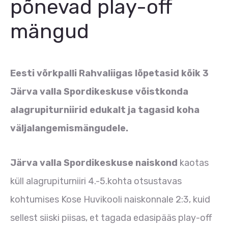
põnevad play-off
mängud
Eesti võrkpalli Rahvaliigas lõpetasid kõik 3
Järva valla Spordikeskuse võistkonda
alagrupiturniirid edukalt ja tagasid koha
väljalangemismängudele.
Järva valla Spordikeskuse naiskond
kaotas
küll alagrupiturniiri 4.-5.kohta otsustavas
kohtumises Kose Huvikooli naiskonnale 2:3, kuid
sellest siiski piisas, et tagada edasipääs play-off