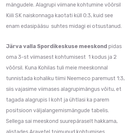
mängudele. Alagrupi viimane kohtumine võõrsil
Kiili SK naiskonnaga kaotati küll 0:3, kuid see
enam edasipääsu suhtes midagi ei otsustanud.
Järva valla Spordikeskuse meeskond
pidas
oma 3-st viimasest kohtumisest 1 kodus ja 2
võõrsil. Kuna Kohilas tuli meie meeskonnal
tunnistada kohaliku tiimi Neemeco paremust 1:3,
siis vajasime viimases alagrupimängus võitu, et
tagada alagrupis I koht ja ühtlasi ka parem
positsioon väljalangemismängude tabelis.
Sellega sai meeskond suurepäraselt hakkama,
alistades Aravetel toimunud kohtumises