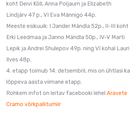
koht Deivi Kõll, Anna Poljaurn ja Elizabeth
Lindjärv 47 p., VI Eva Männigo 44p.
Meeste esikuuik: I Jander Mändla 52p., II-III koht
Erki Leedmaa ja Janno Mändla 50p., IV-V Marti
Lepik ja Andrei Shulepov 49p. ning VI kohal Lauri
Ilves 48p.
4. etapp toimub 14. detsembril, mis on ühtlasi ka
lõppeva aasta viimane etapp.
Rohkem infot on leitav facebooki lehel
Aravete
Cramo võrkpalliturniir