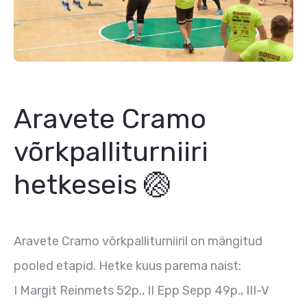
Aravete Cramo
võrkpalliturniiri
hetkeseis 🏐
Aravete Cramo võrkpalliturniiril on mängitud
pooled etapid. Hetke kuus parema naist:
I Margit Reinmets 52p., II Epp Sepp 49p., III-V