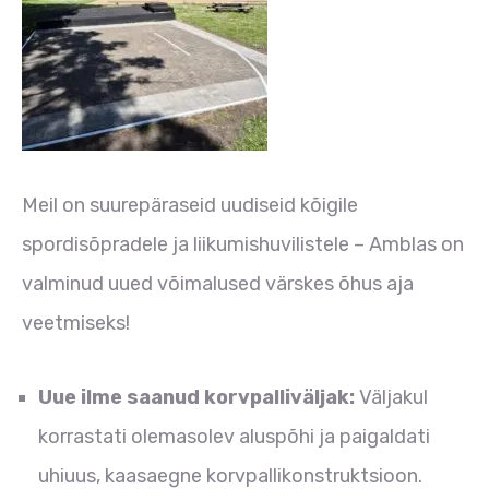
Meil on suurepäraseid uudiseid kõigile
spordisõpradele ja liikumishuvilistele – Amblas on
valminud uued võimalused värskes õhus aja
veetmiseks!
Uue ilme saanud korvpalliväljak:
Väljakul
korrastati olemasolev aluspõhi ja paigaldati
uhiuus, kaasaegne korvpallikonstruktsioon.