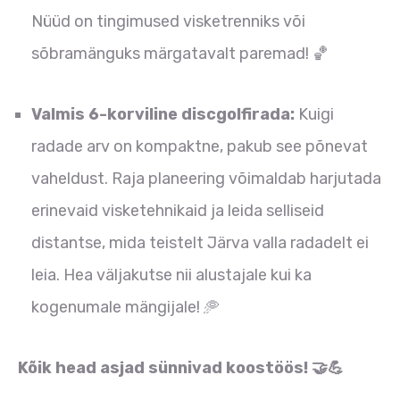
Nüüd on tingimused visketrenniks või
sõbramänguks märgatavalt paremad! 🏀
Valmis 6-korviline discgolfirada:
Kuigi
radade arv on kompaktne, pakub see põnevat
vaheldust. Raja planeering võimaldab harjutada
erinevaid visketehnikaid ja leida selliseid
distantse, mida teistelt Järva valla radadelt ei
leia. Hea väljakutse nii alustajale kui ka
kogenumale mängijale! 🥏
Kõik head asjad sünnivad koostöös! 🤝💪