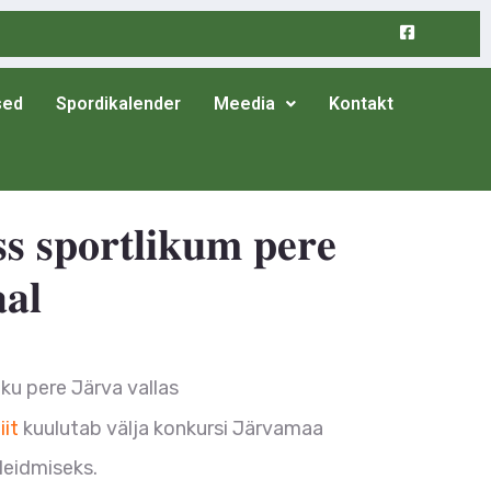
sed
Spordikalender
Meedia
Kontakt
𝐬 𝐬𝐩𝐨𝐫𝐭𝐥𝐢𝐤𝐮𝐦 𝐩𝐞𝐫𝐞
𝐚𝐥
ku pere Järva vallas
iit
kuulutab välja konkursi Järvamaa
leidmiseks.