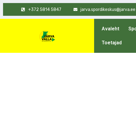
+372 5814 5847
jarva.spordikeskus@jarva.ee
Avaleht
Spo
Toetajad