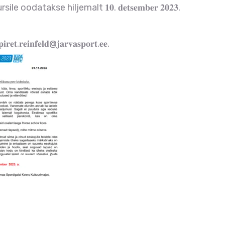
 oodatakse hiljemalt 𝟏𝟎. 𝐝𝐞𝐭𝐬𝐞𝐦𝐛𝐞𝐫 𝟐𝟎𝟐𝟑.
 𝐩𝐢𝐫𝐞𝐭.𝐫𝐞𝐢𝐧𝐟𝐞𝐥𝐝@𝐣𝐚𝐫𝐯𝐚𝐬𝐩𝐨𝐫𝐭.𝐞𝐞.