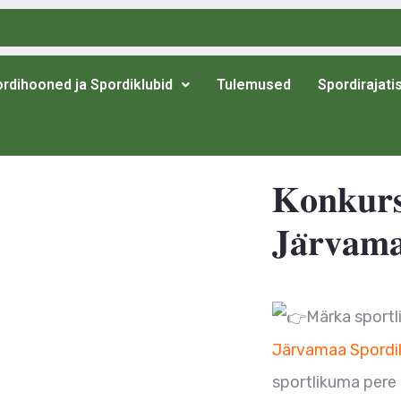
rdihooned ja Spordiklubid
Tulemused
Spordirajati
𝐊𝐨𝐧𝐤𝐮𝐫𝐬
𝐉𝐚̈𝐫𝐯𝐚𝐦𝐚
Märka sportli
Järvamaa Spordil
sportlikuma pere 