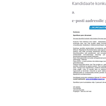
Kandidaate konkursile
𝐚.
𝐞-𝐩𝐨𝐬𝐭𝐢 𝐚𝐚𝐝𝐫𝐞𝐬𝐬𝐢𝐥𝐞: